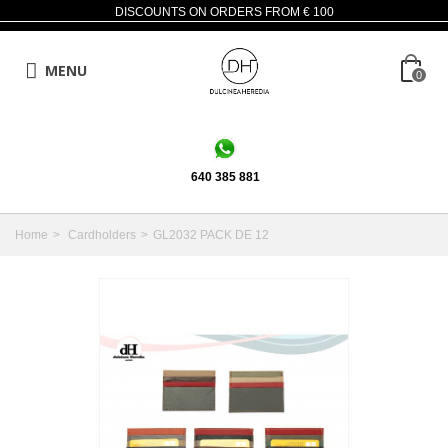
DISCOUNTS ON ORDERS FROM € 100
MENU
0
640 385 881
Home
>
Cardholders
>
GL2032 PACK DE 12