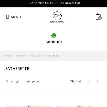
DISCOUNTS ON ORDERS FROM € 100
MENU
0
640 385 881
Home
>
Women
>
Wallets
>
Leatherette
LEATHERETTE
Show
per page
Show all
24