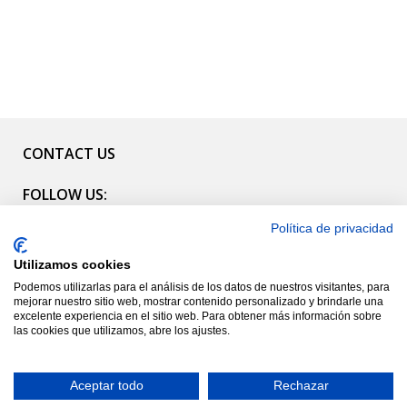
CONTACT US
FOLLOW US:
Política de privacidad
CATALOG
Utilizamos cookies
INFORMATION
Podemos utilizarlas para el análisis de los datos de nuestros visitantes, para
mejorar nuestro sitio web, mostrar contenido personalizado y brindarle una
NEWSLETTER
excelente experiencia en el sitio web. Para obtener más información sobre
las cookies que utilizamos, abre los ajustes.
© 2022 Glory Bags S.L. Todos Los Derechos Reservados.
Aceptar todo
Rechazar