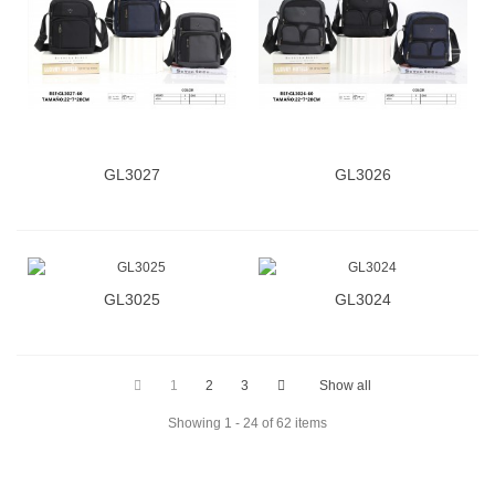
GL3027
GL3026
GL3025
GL3024
1
2
3
Show all
Showing 1 - 24 of 62 items