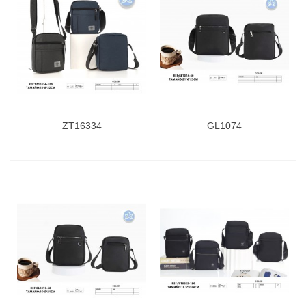
ZT16334
GL1074