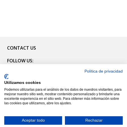
CONTACT US
FOLLOW US:
Política de privacidad
CATALOG
Utilizamos cookies
INFORMATION
Podemos utilizarlas para el análisis de los datos de nuestros visitantes, para
mejorar nuestro sitio web, mostrar contenido personalizado y brindarle una
NEWSLETTER
excelente experiencia en el sitio web. Para obtener más información sobre
las cookies que utilizamos, abre los ajustes.
© 2022 Glory Bags S.L. Todos Los Derechos Reservados.
Aceptar todo
Rechazar