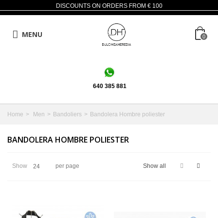
DISCOUNTS ON ORDERS FROM € 100
MENU
0
640 385 881
Home
>
Men
>
Bandoliers
>
Bandolera Hombre poliester
BANDOLERA HOMBRE POLIESTER
Show
per page
Show all
24