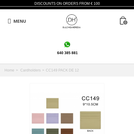
DISCOUNTS ON ORDERS FROM € 100
MENU
0
640 385 881
Home
>
Cardholders
>
CC149 PACK DE 12