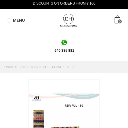
DISCOUNTS ON ORDERS FROM € 100
MENU
0
640 385 881
Home
>
PULSERAS
>
PUL-30 PACK DE 25