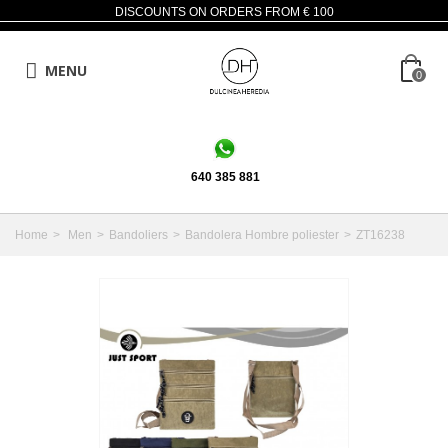
DISCOUNTS ON ORDERS FROM € 100
MENU
0
640 385 881
Home
>
Men
>
Bandoliers
>
Bandolera Hombre poliester
>
ZT16238